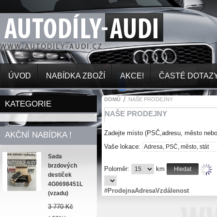
ÚVOD
NABÍDKA ZBOŽÍ
AKCE!
ČASTÉ DOTAZ
DOMŮ
NAŠE PRODEJNY
KATEGORIE
NAŠE PRODEJNY
Zadejte místo (PSČ,adresu, město nebo s
AKČNÍ NABÍDKA !
Vaše lokace:
Sada
brzdových
Poloměr:
km
destiček
4G0698451L
#
Prodejna
Adresa
Vzdálenost
(vzadu)
3 770 Kč