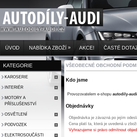
»
ÚVOD
NABÍDKA ZBOŽÍ
AKCE!
ČASTÉ DOTA
KATEGORIE
VŠEOBECNÉ OBCHODNÍ PODM
KAROSERIE
Kdo jsme
INTERIÉR
Provozovatelem e-shopu
autodily-aud
MOTORY A
PŘÍSLUŠENSTVÍ
Objednávky
OSVĚTLENÍ
Objednávka je závazná po jejím odesl
Cena platí ta, která je uvedená u zbo
PODVOZEK
Vyhrazujeme si právo odmítnout objed
ELEKTROSOUČÁSTI