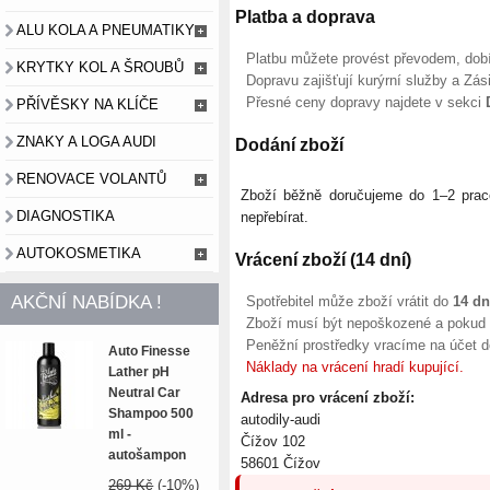
Platba a doprava
ALU KOLA A PNEUMATIKY
Platbu můžete provést převodem, dobír
KRYTKY KOL A ŠROUBŮ
Dopravu zajišťují kurýrní služby a Zás
Přesné ceny dopravy najdete v sekci
PŘÍVĚSKY NA KLÍČE
ZNAKY A LOGA AUDI
Dodání zboží
RENOVACE VOLANTŮ
Zboží běžně doručujeme do 1–2 pracov
DIAGNOSTIKA
nepřebírat.
AUTOKOSMETIKA
Vrácení zboží (14 dní)
AKČNÍ NABÍDKA !
Spotřebitel může zboží vrátit do
14 d
Zboží musí být nepoškozené a pokud
Peněžní prostředky vracíme na účet d
Auto Finesse
Náklady na vrácení hradí kupující.
Lather pH
Neutral Car
Adresa pro vrácení zboží:
Shampoo 500
autodily-audi
ml -
Čížov 102
autošampon
58601 Čížov
269 Kč
(-10%)