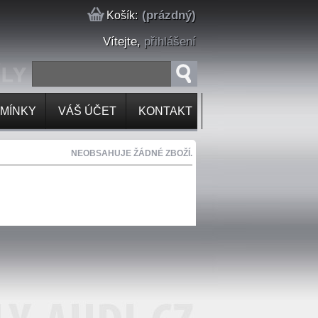
(prázdný)
Košík:
Vítejte,
přihlášení
MÍNKY
VÁŠ ÚČET
KONTAKT
NEOBSAHUJE ŽÁDNÉ ZBOŽÍ.